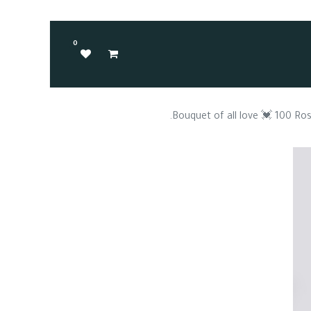
0
Bouquet of all love 💓 100 Ros