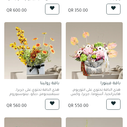
QR
600.00
QR
350.00
باقة فينورا
باقة رولينا
هذي الباقة تحتوي على أنثوريوم،
هذي الباقة تحتوي على جربرا،
هايدرانجيا، أستوما، جربرا، وكس
سيمبيديومز، ديكو، بيتوسبوروم.
فلورز، ماثيولا، أقحوان.
QR
560.00
QR
550.00