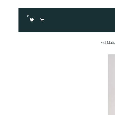
0
Eid Mub