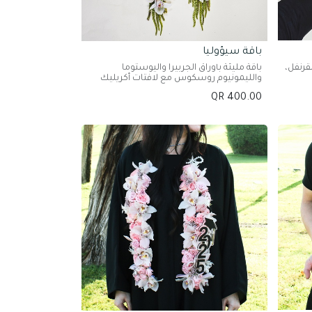
باقة سيؤوليا
لقرنفل،
باقة مليئة بأوراق الجربيرا واليوستوما
والليمونيوم روسكوس مع لافتات أكريليك
QR
400.00