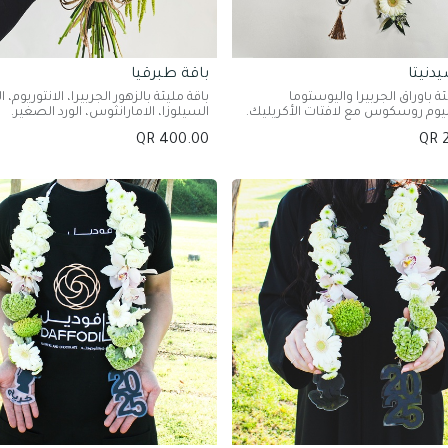
دنيتا
باقة طبرقيا
ئة بأوراق الجربيرا واليوستوما
باقة مليئة بالزهور الجربيرا، الانثوريوم، ا
نيوم روسكوس مع لافتات الأكريليك.
السيلوزا، الامارانثوس، الورد الصغير.
QR
400.00
QR