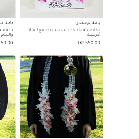
باقة تونسارا
باقة سي
باقة مليئة بالديكو والسيمبيديوم مع لافتات
باقة ملي
أكريليك
والليمو
250.00
QR
550.00